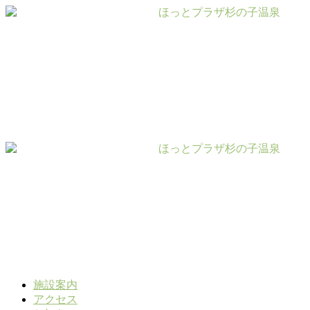
コ
ン
テ
ン
ツ
に
ス
キ
ッ
プ
施設案内
アクセス